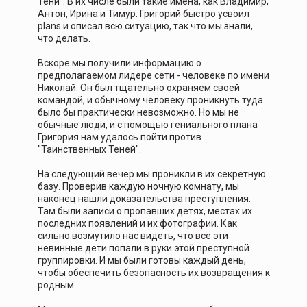
Тени". В их числе были такие имена, как Владимир,
Антон, Ирина и Тимур. Григорий быстро усвоил
plans и описал всю ситуацию, так что мы знали,
что делать.
Вскоре мы получили информацию о
предполагаемом лидере сети - человеке по имени
Николай. Он был тщательно охраняем своей
командой, и обычному человеку проникнуть туда
было бы практически невозможно. Но мы не
обычные люди, и с помощью гениального плана
Григория нам удалось пойти против
"Таинственных Теней".
На следующий вечер мы проникли в их секретную
базу. Проверив каждую ночную комнату, мы
наконец нашли доказательства преступления.
Там были записи о пропавших детях, местах их
последних появлений и их фотографии. Как
сильно возмутило нас видеть, что все эти
невинные дети попали в руки этой преступной
группировки. И мы были готовы каждый день,
чтобы обеспечить безопасность их возвращения к
родным.