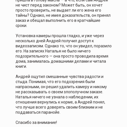
пришла в голову мысль — а что, если сам Андрей
не чист перед законом? Может быть, он хочет
просто проверить, не выдает ли его жена его
тайны? Однако, не имея доказательств, он принял
заказ и обещал выполнить его в кратчайшие
сроки.
Установка камеры прошла гладко, и уже через
несколько дней Андрей получил доступ к
видеозаписям. Однако то, что он увидел, поразило
его. На записях Наталья не было ничего
подозрительного — она просто проводила время
дома, занималась домашними делами и читала
книги.
Андрей ощутил смешанные чувства радости и
стыда. Понимая, что его подозрения были
напрасными, он решил удалить камеру и никому
не рассказывать о своем злополучном заказе.
Наталья ничего не узнала о наблюдении, их
отношения вернулись к норме, а Андрей понял,
что лучше всего доверять своим близким и не
поддаваться паранойе.
Спасибо за внимание!