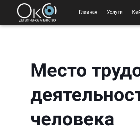
Главная
Услуги
Ке
Место труд
деятельнос
человека