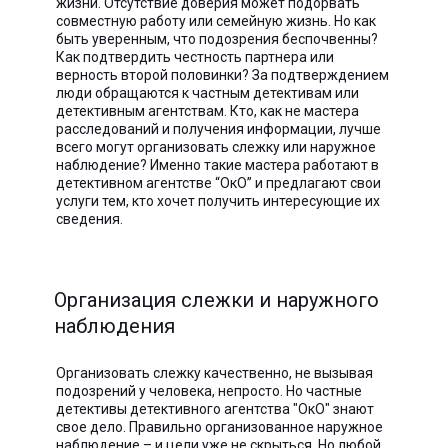
жизни. Отсутствие доверия может подорвать
совместную работу или семейную жизнь. Но как
быть уверенным, что подозрения беспочвенны?
Как подтвердить честность партнера или
верность второй половинки? За подтверждением
люди обращаются к частным детективам или
детективным агентствам. Кто, как не мастера
расследований и получения информации, лучше
всего могут организовать слежку или наружное
наблюдение? Именно такие мастера работают в
детективном агентстве “ОкО” и предлагают свои
услуги тем, кто хочет получить интересующие их
сведения.
Организация слежки и наружного
наблюдения
Организовать слежку качественно, не вызывая
подозрений у человека, непросто. Но частные
детективы детективного агентства "ОкО" знают
свое дело. Правильно организованное наружное
наблюдение – и цели уже не скрыться. Но любой