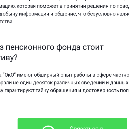
цию, которая поможет в принятии решения по повод
 добычу информации и общение, что безусловно явл
тства.
з пенсионного фонда стоит
тиву?
а “ОкО” имеют обширный опыт работы в сфере частно
брали не один десяток различных сведений и данных
иву гарантируют тайну обращения и достоверность по
Связаться в