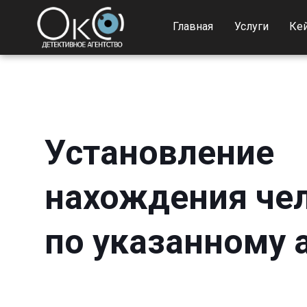
Главная
Услуги
Ке
Установление
нахождения че
по указанному 